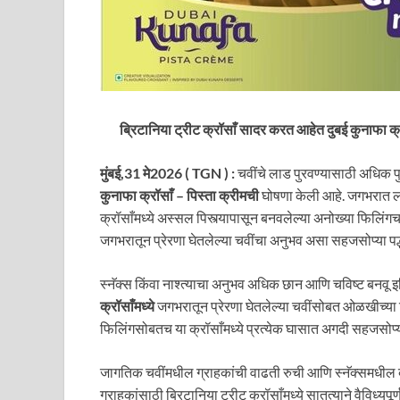
ब्रिटानिया ट्रीट क्रॉसाँ सादर करत आहेत दुबई कुनाफा क
मुंबई,31 मे2026 ( TGN ) :
चवींचे लाड पुरवण्यासाठी अधिक प
कुनाफा क्रॉसाँ – पिस्ता क्रीमची
घोषणा केली आहे. जगभरात लोक
क्रॉसाँमध्ये अस्सल पिस्त्यापासून बनवलेल्या अनोख्या फिलिंगच
जगभरातून प्रेरणा घेतलेल्या चवींचा अनुभव असा सहजसोप्या पद
स्नॅक्स किंवा नाश्त्याचा अनुभव अधिक छान आणि चविष्ट बनवू इ
क्रॉसाँमध्ये
जगभरातून प्रेरणा घेतलेल्या चवींसोबत ओळखीच्या 
फिलिंगसोबतच या क्रॉसाँमध्ये प्रत्येक घासात अगदी सहजसोप्या
जागतिक चवींमधील ग्राहकांची वाढती रुची आणि स्नॅक्समधील बदल
ग्राहकांसाठी ब्रिटानिया ट्रीट क्रॉसाँमध्ये सातत्याने वैविध