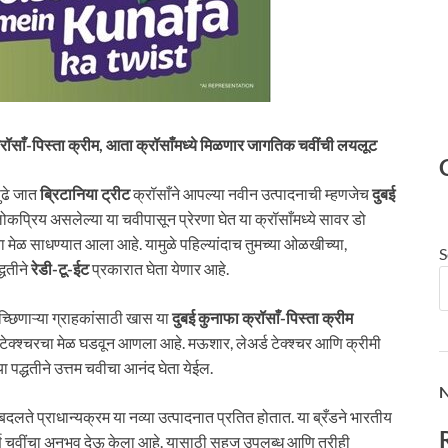
्रॉसाँ-पिस्ता क्रीम, आता क्रॉसाँमध्ये मिळणार जागतिक चवींची लयलूट
ुढे जात
ब्रिटानिया ट्रीट
क्रॉसाँने आपल्या नवीन उत्पादनाची म्हणजेच
दुबई
प्रिय असलेल्या या चवीपासून प्रेरणा घेत या क्रॉसाँमध्ये सावर डो
ा मेळ साधण्यात आला आहे. यामुळे पहिल्यांदाच तुमच्या ओळखीच्या,
S
्धतीने
रेडी-टू-ईट
प्रकारात घेता येणार आहे.
च्छिणाऱ्या ग्राहकांसाठी खास या
दुबई कुनाफा क्रॉसाँ-पिस्ता क्रीम
टेक्श्चरचा मेळ घडवून आणला आहे. मऊशार, लेअर्ड टेक्श्चर आणि क्रीमी
 पद्धतीने उत्तम चवीचा आनंद घेता येईल.
N
ते प्राधान्यक्रम या नव्या उत्पादनात प्रतित होतात. या ब्रँडने भारतीय
्यपूर्ण चवींचा अनुभव देऊ केला आहे. यासाठी सहज उपलब्ध आणि तरीही