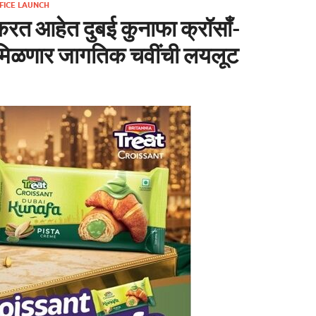
FICE LAUNCH
 करत आहेत दुबई कुनाफा क्रॉसाँ-
ये मिळणार जागतिक चवींची लयलूट