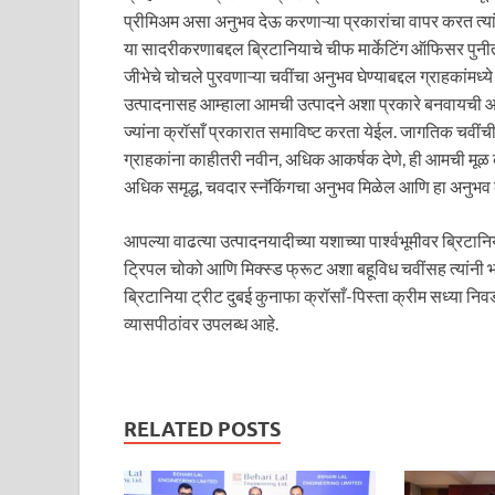
प्रीमिअम असा अनुभव देऊ करणाऱ्या प्रकारांचा वापर करत त्या
या सादरीकरणाबद्दल ब्रिटानियाचे चीफ मार्केटिंग ऑफिसर पु
जीभेचे चोचले पुरवणाऱ्या चवींचा अनुभव घेण्याबद्दल ग्राहकांमध्य
उत्पादनासह आम्हाला आमची उत्पादने अशा प्रकारे बनवायची आहे
ज्यांना क्रॉसाँ प्रकारात समाविष्ट करता येईल. जागतिक चवीं
ग्राहकांना काहीतरी नवीन, अधिक आकर्षक देणे, ही आमची मूळ कल
अधिक समृद्ध, चवदार स्नॅकिंगचा अनुभव मिळेल आणि हा अनुभ
आपल्या वाढत्या उत्पादनयादीच्या यशाच्या पार्श्वभूमीवर ब्रिटान
ट्रिपल चोको आणि मिक्स्ड फ्रूट अशा बहूविध चवींसह त्यांनी 
ब्रिटानिया ट्रीट दुबई कुनाफा क्रॉसाँ-पिस्ता क्रीम सध्या
व्यासपीठांवर उपलब्ध आहे.
RELATED POSTS