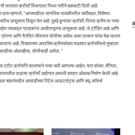
ंनी भारतात क्रॉसाँ विभागाला स्थिर गतीने बळकटी दिली आहे.
नीत दास म्हणाले, “आजघडीला जागतिक पातळीवरील चवींबद्दल, विशेषत:
े बरीच उत्सुकता दिसून येत आहे. दुबई कुनाफा क्रॉसाँ-पिस्ता क्रीम या नव्या
त ज्याबद्ल ग्राहकांना आधीपासूनच उत्सुकता आहे, जे ट्रेंडिंग आहे आणि
ची प्रेरणा आणि दैनंदिन जीवनात सोयीचा असेल असा प्रकार यांचा मेळ घालत
्पना आहे. पिस्त्याच्या अप्रतिम क्रीमसोबत मऊशार क्रॉसाँमध्ये तुम्हाला
व काहीसा ओळखीचा, सोयीचाही असेल. ”
िया ट्रीट क्रॉसाँने सातत्याने नव्या चवी आणल्या आहेत. यात कोका, वॅनिला,
भारतातील वाढत्या क्रॉसाँ उद्योगात आपली दमदार ओळख निर्माण केली आहे.
 निवडक शहरांमधील आघाडीच्या रिटेल आऊटलेट्स आणि क्यू-कॉमर्स