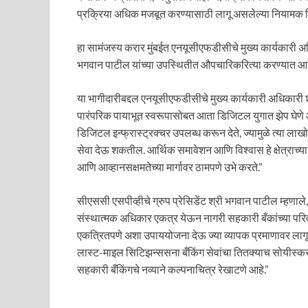
प्रक्रिया अधिक मजबूत करण्यासाठी लागू असलेल्या नियामक नि
हा सामंजस्य करार मुंबईत एनयूसीएफडीसीचे मुख्य कार्यकारी अधिक
भगवान पाटील यांच्या उपस्थितीत औपचारिकरित्या करण्यात आ
या भागीदारीबद्दल एनयूसीएफडीसीचे मुख्य कार्यकारी अधिकारी श्री.
पारंपरिक पायाभूत स्वरूपासोबत आता डिजिटल युगात झेप घेणे 
डिजिटल इन्फ्रास्ट्रक्चर उपलब्ध करून देते, ज्यामुळे त्या लाख
सेवा देऊ शकतील. आर्थिक समावेशन आणि विश्वास हे क्षेत्राच्य
आणि आव्हानसक्षमतेच्या मार्गावर ठामपणे उभे करते.”
सीएससी एसपीव्हीचे ग्रुप प्रेसिडेंट श्री भगवान पाटील म्
संस्थात्मक अधिकार एकत्र येऊन नागरी सहकारी बँकांच्या परिव
एकत्रितपणे अशा उपाययोजना देऊ ज्या व्यापक प्रमाणावर लागू 
लास्ट-माइल सिटिझन्ससना बँकिंग सेवांचा तितक्याच सोयीस्क
सहकारी बँकिंगचे नव्याने कल्पनाचित्र रेखाटणे आहे.”