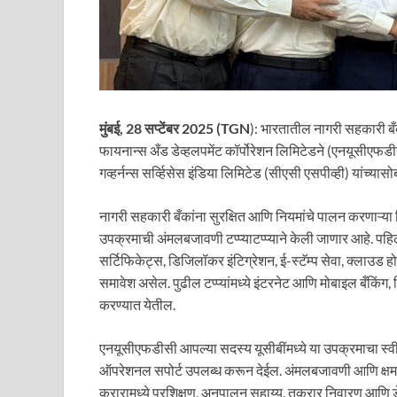
मुंबई, 28 सप्टेंबर 2025 (TGN
): भारतातील नागरी सहकारी ब
फायनान्स अँड डेव्हलपमेंट कॉर्पोरेशन लिमिटेडने (एनयूसीएफडीस
गव्हर्नन्स सर्व्हिसेस इंडिया लिमिटेड (सीएसी एसपीव्ही) यांच्य
नागरी सहकारी बँकांना सुरक्षित आणि नियमांचे पालन करणाऱ्या ड
उपक्रमाची अंमलबजावणी टप्प्याटप्प्याने केली जाणार आहे. पह
सर्टिफिकेट्स, डिजिलॉकर इंटिग्रेशन, ई-स्टॅम्प सेवा, क्लाउड ह
समावेश असेल. पुढील टप्प्यांमध्ये इंटरनेट आणि मोबाइल बँकि
करण्यात येतील.
एनयूसीएफडीसी आपल्या सदस्य यूसीबींमध्ये या उपक्रमाचा स्व
ऑपरेशनल सपोर्ट उपलब्ध करून देईल. अंमलबजावणी आणि क्षमता 
करारामध्ये प्रशिक्षण, अनुपालन सहाय्य, तक्रार निवारण आणि 