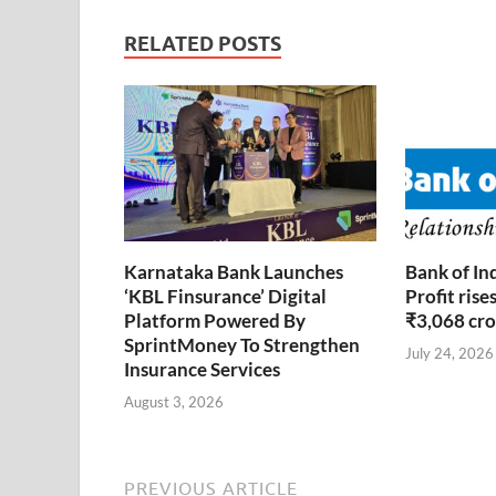
RELATED POSTS
Karnataka Bank Launches
Bank of In
‘KBL Finsurance’ Digital
Profit ris
Platform Powered By
₹3,068 cro
SprintMoney To Strengthen
July 24, 2026
Insurance Services
August 3, 2026
PREVIOUS ARTICLE