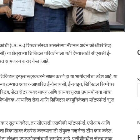
ँकांची (UCBs) शिखर संस्था असलेल्या नॅशनल अर्बन कोऑपरेटिव्ह
ी) या क्षेत्राच्या डिजिटल परिवर्तनाला गती देण्यासाठी सीएससी ई-
ासोबत सामंजस्य करार केला आहे.
िजिटल इन्फ्रास्ट्रक्चरने सक्षम करणे हा या भागीदारीचा उद्देश आहे. या
S
िल्या टप्प्यात आधार-आधारित ई-केवायसी, ई-साइन, डिजिटल सिग्नेचर
ोस्टिंग, डेटा सेंटर व्यवस्थापन आणि सायबरसुरक्षा उपाययोजना यांचा
ंग, किऑस्क-आधारित सेवा आणि डिजिटल कम्युनिकेशन प्लॅटफॉर्म्स सुरू
N
ीकार सुलभ करेल, तर सीएससी एसपीव्ही प्लॅटफॉर्म्स, एपीआय आणि
विकासावर देखरेख करण्यासाठी संयुक्त गव्हर्नन्स टीम काम करेल.
डेटा संरक्षण उपाययोजनांचाही समावेश आहे. यूसीबींमधील संस्थात्मक